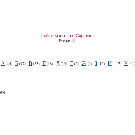
Найти мастера в Саратове
Реклама
i
А
Б
В
Г
Д
Е
Ж
З
И
К
(24)
(37)
(35)
(18)
(30)
(2)
(4)
(12)
(117)
(43
ев