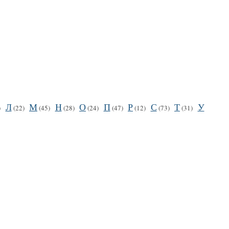
Л
М
Н
О
П
Р
С
Т
У
)
(22)
(45)
(28)
(24)
(47)
(12)
(73)
(31)