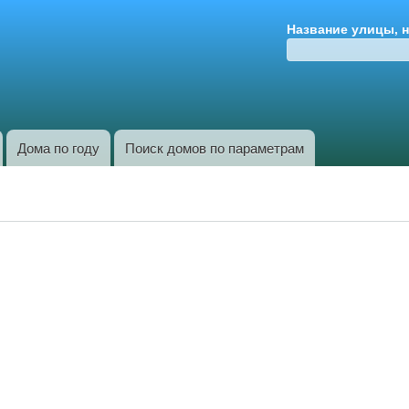
Перейти к
Название улицы, 
основному
содержанию
Дома по году
Поиск домов по параметрам