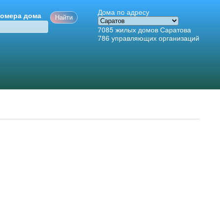
Дома по адресу
номера дома
7085
жилых домов Саратова
786
управляющих организаций