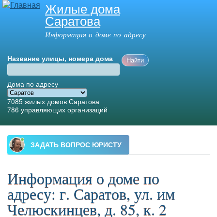
Жилые дома
Перейти к
Саратова
основному
содержанию
Информация о доме по адресу
Название улицы, номера дома
Дома по адресу
7085
жилых домов Саратова
786
управляющих организаций
Главное меню
Информация о доме по
адресу: г. Саратов, ул. им
Челюскинцев, д. 85, к. 2