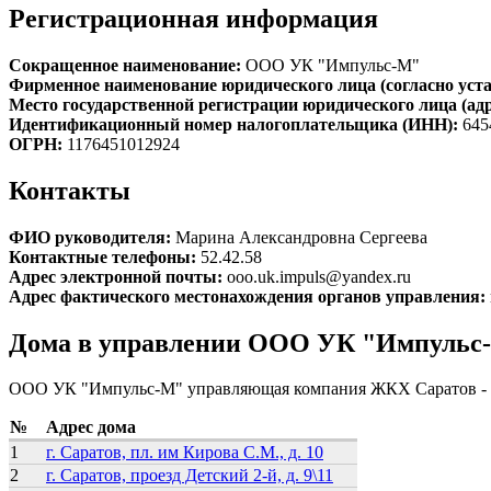
Регистрационная информация
Сокращенное наименование:
ООО УК "Импульс-М"
Фирменное наименование юридического лица (согласно уста
Место государственной регистрации юридического лица (ад
Идентификационный номер налогоплательщика (ИНН):
645
ОГРН:
1176451012924
Контакты
ФИО руководителя:
Марина Александровна Сергеева
Контактные телефоны:
52.42.58
Адрес электронной почты:
ooo.uk.impuls@yandex.ru
Адрес фактического местонахождения органов управления:
Дома в управлении ООО УК "Импульс
ООО УК "Импульс-М" управляющая компания ЖКХ Саратов - 
№
Адрес дома
1
г. Саратов, пл. им Кирова С.М., д. 10
2
г. Саратов, проезд Детский 2-й, д. 9\11