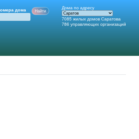
Дома по адресу
номера дома
7085
жилых домов Саратова
786
управляющих организаций