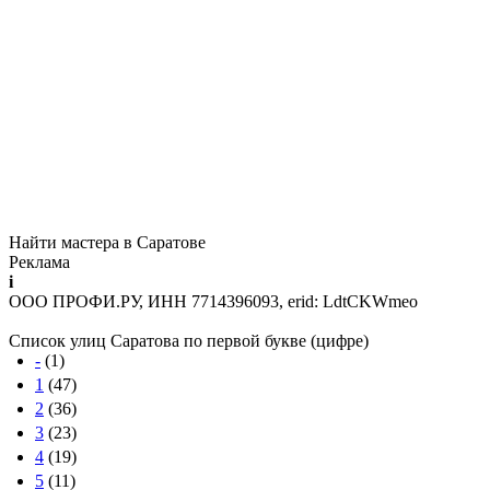
Найти мастера в Саратове
Реклама
i
ООО ПРОФИ.РУ, ИНН 7714396093, erid: LdtCKWmeo
Список улиц Саратова по первой букве (цифре)
-
(1)
1
(47)
2
(36)
3
(23)
4
(19)
5
(11)