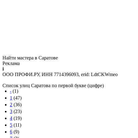
Найти мастера в Саратове
Реклама
i
ООО ПРОФИ.РУ, ИНН 7714396093, erid: LdtCKWmeo
Список улиц Саратова по первой букве (цифре)
-
(1)
1
(47)
2
(36)
3
(23)
4
(19)
5
(11)
6
(9)