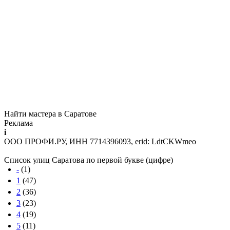
Найти мастера в Саратове
Реклама
i
ООО ПРОФИ.РУ, ИНН 7714396093, erid: LdtCKWmeo
Список улиц Саратова по первой букве (цифре)
-
(1)
1
(47)
2
(36)
3
(23)
4
(19)
5
(11)