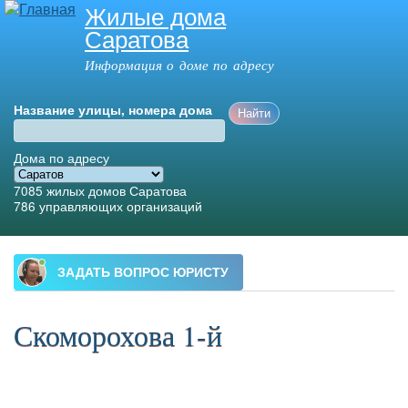
Жилые дома
Перейти к
Саратова
основному
содержанию
Информация о доме по адресу
Название улицы, номера дома
Дома по адресу
7085
жилых домов Саратова
786
управляющих организаций
Главное меню
Скоморохова 1-й