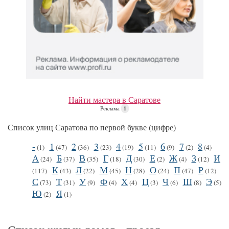
Найти мастера в Саратове
Реклама
i
Список улиц Саратова по первой букве (цифре)
-
1
2
3
4
5
6
7
8
(1)
(47)
(36)
(23)
(19)
(11)
(9)
(2)
(4)
А
Б
В
Г
Д
Е
Ж
З
И
(24)
(37)
(35)
(18)
(30)
(2)
(4)
(12)
К
Л
М
Н
О
П
Р
(117)
(43)
(22)
(45)
(28)
(24)
(47)
(12)
С
Т
У
Ф
Х
Ц
Ч
Ш
Э
(73)
(31)
(9)
(4)
(4)
(3)
(6)
(8)
(5)
Ю
Я
(2)
(1)