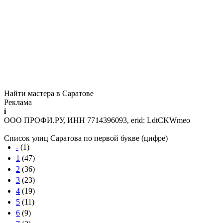
Найти мастера в Саратове
Реклама
i
ООО ПРОФИ.РУ, ИНН 7714396093, erid: LdtCKWmeo
Список улиц Саратова по первой букве (цифре)
-
(1)
1
(47)
2
(36)
3
(23)
4
(19)
5
(11)
6
(9)