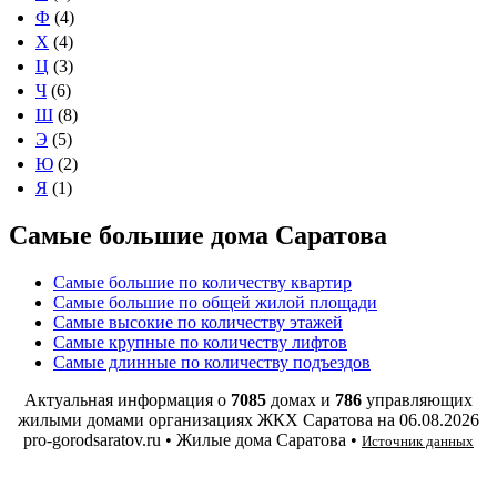
Ф
(4)
Х
(4)
Ц
(3)
Ч
(6)
Ш
(8)
Э
(5)
Ю
(2)
Я
(1)
Самые большие дома Саратова
Самые большие по количеству квартир
Самые большие по общей жилой площади
Самые высокие по количеству этажей
Самые крупные по количеству лифтов
Самые длинные по количеству подъездов
Актуальная информация о
7085
домах и
786
управляющих
жилыми домами организациях ЖКХ Саратова на
06.08.2026
pro-gorodsaratov.ru • Жилые дома Саратова •
Источник данных