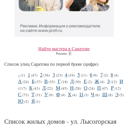
Найти мастера в Саратове
Реклама
i
Список улиц Саратова по первой букве (цифре)
-
1
2
3
4
5
6
7
8
(1)
(47)
(36)
(23)
(19)
(11)
(9)
(2)
(4)
А
Б
В
Г
Д
Е
Ж
З
И
(24)
(37)
(35)
(18)
(30)
(2)
(4)
(12)
К
Л
М
Н
О
П
Р
(117)
(43)
(22)
(45)
(28)
(24)
(47)
(12)
С
Т
У
Ф
Х
Ц
Ч
Ш
Э
(73)
(31)
(9)
(4)
(4)
(3)
(6)
(8)
(5)
Ю
Я
(2)
(1)
Список жилых домов - ул. Лысогорская