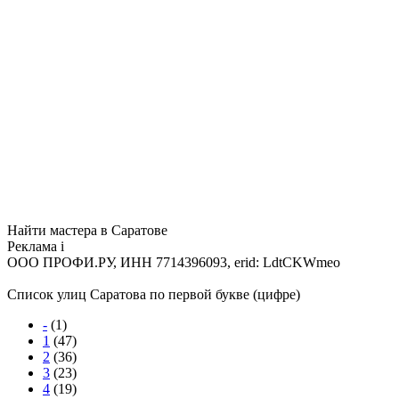
Найти мастера в Саратове
Реклама
i
ООО ПРОФИ.РУ, ИНН 7714396093, erid: LdtCKWmeo
Список улиц Саратова по первой букве (цифре)
-
(1)
1
(47)
2
(36)
3
(23)
4
(19)