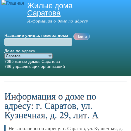
Жилые дома
Перейти к
Саратова
основному
содержанию
Информация о доме по адресу
Название улицы, номера дома
Дома по адресу
7085
жилых домов Саратова
786
управляющих организаций
Главное меню
Информация о доме по
адресу: г. Саратов, ул.
Кузнечная, д. 29, лит. А
Не заполнено по адресу: г. Саратов, ул. Кузнечная, д.