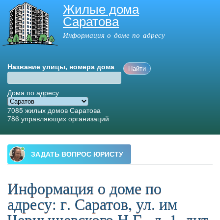
Жилые дома
Перейти к
Саратова
основному
содержанию
Информация о доме по адресу
Название улицы, номера дома
Дома по адресу
7085
жилых домов Саратова
786
управляющих организаций
Главное меню
Информация о доме по
адресу: г. Саратов, ул. им
Чернышевского Н.Г., д. 1, лит.