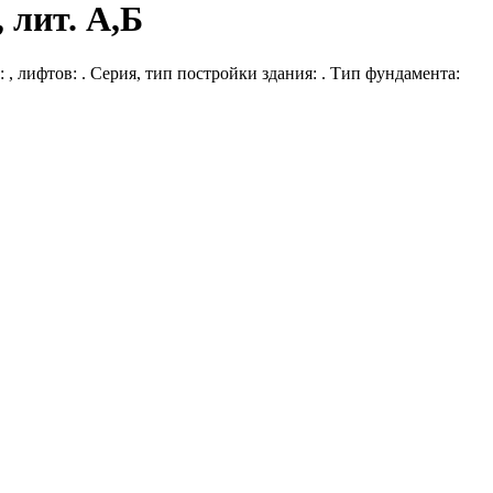
, лит. А,Б
в: , лифтов: . Серия, тип постройки здания: . Тип фундамента: