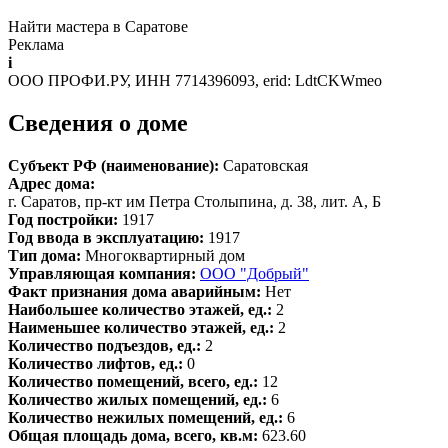
Найти мастера в Саратове
Реклама
i
ООО ПРОФИ.РУ, ИНН 7714396093, erid: LdtCKWmeo
Сведения о доме
Субъект РФ (наименование):
Саратовская
Адрес дома:
г. Саратов, пр-кт им Петра Столыпина, д. 38, лит. А, Б
Год постройки:
1917
Год ввода в эксплуатацию:
1917
Тип дома:
Многоквартирный дом
Управляющая компания:
ООО "Добрый"
Факт признания дома аварийным:
Нет
Наибольшее количество этажей, ед.:
2
Наименьшее количество этажей, ед.:
2
Количество подъездов, ед.:
2
Количество лифтов, ед.:
0
Количество помещений, всего, ед.:
12
Количество жилых помещений, ед.:
6
Количество нежилых помещений, ед.:
6
Общая площадь дома, всего, кв.м:
623.60