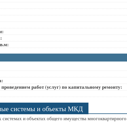
м:
:
в.м:
а:
 проведением работ (услуг) по капитальному ремонту:
ные системы и объекты МКД
 системах и объектах общего имущества многоквартирного