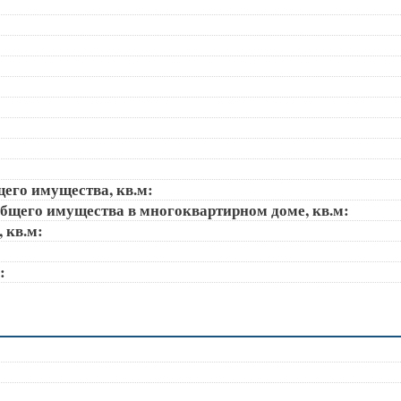
щего имущества, кв.м:
общего имущества в многоквартирном доме, кв.м:
, кв.м:
):