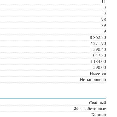
11
3
3
98
89
9
8 862.30
7 271.90
1 590.40
1 047.30
4 184.00
590.00
Имеется
Не заполнено
Свайный
Железобетонные
Кирпич