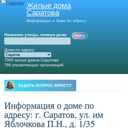
Жилые дома
Перейти к
Саратова
основному
содержанию
Информация о доме по адресу
Название улицы, номера дома
Дома по адресу
7085
жилых домов Саратова
786
управляющих организаций
Главное меню
Информация о доме по
адресу: г. Саратов, ул. им
Яблочкова П.Н., д. 1/35