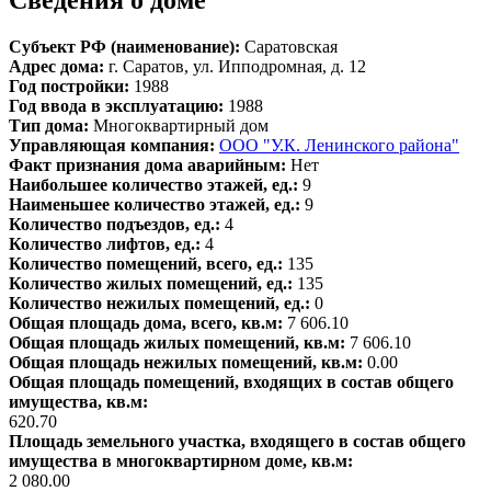
Сведения о доме
Субъект РФ (наименование):
Саратовская
Адрес дома:
г. Саратов, ул. Ипподромная, д. 12
Год постройки:
1988
Год ввода в эксплуатацию:
1988
Тип дома:
Многоквартирный дом
Управляющая компания:
ООО "У.К. Ленинского района"
Факт признания дома аварийным:
Нет
Наибольшее количество этажей, ед.:
9
Наименьшее количество этажей, ед.:
9
Количество подъездов, ед.:
4
Количество лифтов, ед.:
4
Количество помещений, всего, ед.:
135
Количество жилых помещений, ед.:
135
Количество нежилых помещений, ед.:
0
Общая площадь дома, всего, кв.м:
7 606.10
Общая площадь жилых помещений, кв.м:
7 606.10
Общая площадь нежилых помещений, кв.м:
0.00
Общая площадь помещений, входящих в состав общего
имущества, кв.м:
620.70
Площадь земельного участка, входящего в состав общего
имущества в многоквартирном доме, кв.м:
2 080.00