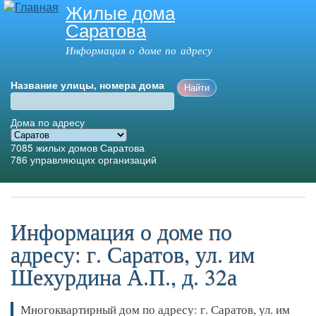
Жилые дома
Перейти к
Саратова
основному
содержанию
Информация о доме по адресу
Название улицы, номера дома
Дома по адресу
7085
жилых домов Саратова
786
управляющих организаций
Главное меню
Информация о доме по
адресу: г. Саратов, ул. им
Шехурдина А.П., д. 32а
Многоквартирный дом по адресу: г. Саратов, ул. им