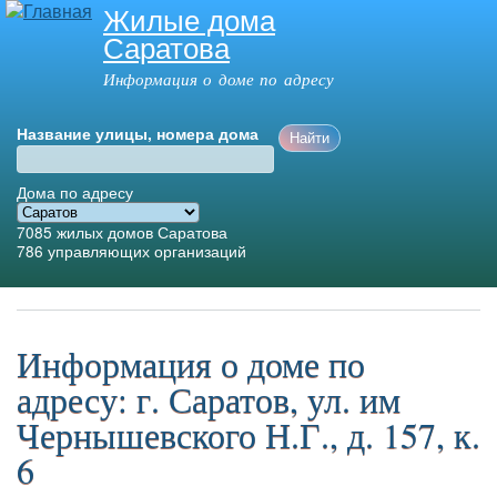
Жилые дома
Перейти к
Саратова
основному
содержанию
Информация о доме по адресу
Название улицы, номера дома
Дома по адресу
7085
жилых домов Саратова
786
управляющих организаций
Главное меню
Информация о доме по
адресу: г. Саратов, ул. им
Чернышевского Н.Г., д. 157, к.
6