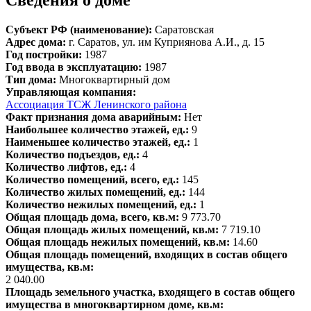
Сведения о доме
Субъект РФ (наименование):
Саратовская
Адрес дома:
г. Саратов, ул. им Куприянова А.И., д. 15
Год постройки:
1987
Год ввода в эксплуатацию:
1987
Тип дома:
Многоквартирный дом
Управляющая компания:
Ассоциация ТСЖ Ленинского района
Факт признания дома аварийным:
Нет
Наибольшее количество этажей, ед.:
9
Наименьшее количество этажей, ед.:
1
Количество подъездов, ед.:
4
Количество лифтов, ед.:
4
Количество помещений, всего, ед.:
145
Количество жилых помещений, ед.:
144
Количество нежилых помещений, ед.:
1
Общая площадь дома, всего, кв.м:
9 773.70
Общая площадь жилых помещений, кв.м:
7 719.10
Общая площадь нежилых помещений, кв.м:
14.60
Общая площадь помещений, входящих в состав общего
имущества, кв.м:
2 040.00
Площадь земельного участка, входящего в состав общего
имущества в многоквартирном доме, кв.м: