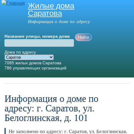
Жилые дома
Перейти к
Саратова
основному
содержанию
Информация о доме по адресу
Название улицы, номера дома
Дома по адресу
7085
жилых домов Саратова
786
управляющих организаций
Главное меню
Информация о доме по
адресу: г. Саратов, ул.
Белоглинская, д. 101
Не заполнено по адресу: г. Саратов, ул. Белоглинская,