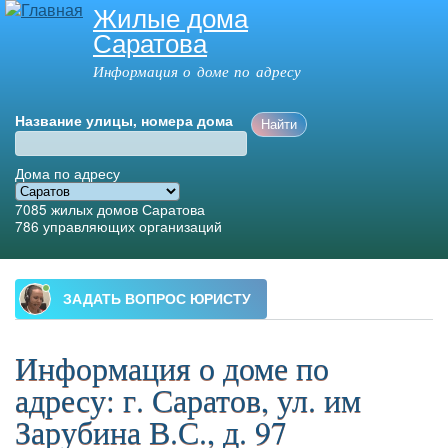
Жилые дома
Перейти к
Саратова
основному
содержанию
Информация о доме по адресу
Название улицы, номера дома
Дома по адресу
7085
жилых домов Саратова
786
управляющих организаций
Главное меню
Информация о доме по
адресу: г. Саратов, ул. им
Зарубина В.С., д. 97