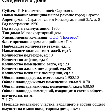
Сведения о доме
Субъект РФ (наименование):
Саратовская
Наименование муниципального района:
город Саратов
Адрес дома:
г. Саратов, ул. им Космодемьянской З.А, д. 8
Год постройки:
1950
Год ввода в эксплуатацию:
1950
Тип дома:
Многоквартирный дом
Управляющая компания:
ООО "Прогресс"
Факт признания дома аварийным:
Нет
Наибольшее количество этажей, ед.:
3
Наименьшее количество этажей, ед.:
3
Количество подъездов, ед.:
3
Количество лифтов, ед.:
0
Количество помещений, всего, ед.:
23
Количество жилых помещений, ед.:
20
Количество нежилых помещений, ед.:
3
Общая площадь дома, всего, кв.м:
1 960.10
Общая площадь жилых помещений, кв.м:
910.70
Общая площадь нежилых помещений, кв.м:
638.60
Общая площадь помещений, входящих в состав общего
имущества, кв.м:
711.70
Площадь земельного участка, входящего в состав общего
имущества в многоквартирном доме, кв.м: