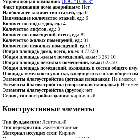
Управляющая компания:
ООО "ТСЖ-3"
Факт признания дома аварийным:
Нет
Наибольшее количество этажей, ед.:
6
Наименьшее количество этажей, ед.:
6
Количество подъездов, ед.:
4
Количество лифтов, ед.:
0
Количество помещений, всего, ед.:
82
Количество жилых помещений, ед.:
81
Количество нежилых помещений, ед.:
1
Общая площадь дома, всего, кв.м:
4 772.50
Общая площадь жилых помещений, кв.м:
3 251.10
Общая площадь нежилых помещений, кв.м:
623.50
Общая площадь помещений, входящих в состав общего иму
Площадь земельного участка, входящего в состав общего и
Элементы благоустройства (детская площадка):
Не имеется
Элементы благоустройства (спортивная площадка):
Не имее
Элементы благоустройства (другое):
нет
Серия, тип постройки здания:
кирпичный
Конструктивные элементы
Тип фундамента:
Ленточный
Тип перекрытий:
Железобетонные
Материал несущих стен:
Кирпич