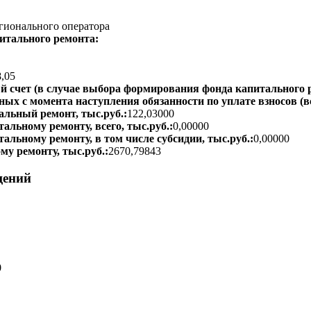
гионального оператора
итального ремонта:
8,05
 счет (в случае выбора формирования фонда капитального р
ых с момента наступления обязанности по уплате взносов (вс
альный ремонт, тыс.руб.:
122,03000
альному ремонту, всего, тыс.руб.:
0,00000
тальному ремонту, в том числе субсидии, тыс.руб.:
0,00000
му ремонту, тыс.руб.:
2670,79843
щений
0